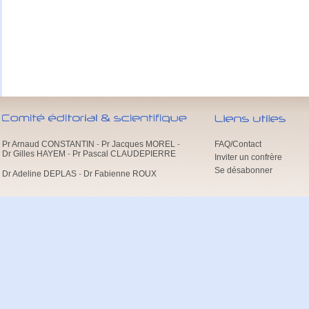
Pr Arnaud CONSTANTIN
-
Pr Jacques MOREL
-
FAQ/Contact
Dr Gilles HAYEM
-
Pr Pascal CLAUDEPIERRE
Inviter un confrère
Se désabonner
Dr Adeline DEPLAS
-
Dr Fabienne ROUX