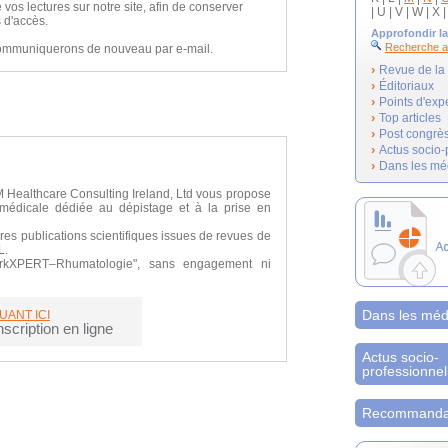
s lectures sur notre site, afin de conserver
| U | V | W | X |
 d'accès.
Approfondir la
Recherche 
communiquerons de nouveau par e-mail.
›
Revue de la l
›
Éditoriaux
›
Points d'exp
›
Top articles
›
Post congrè
›
Actus socio-
›
Dans les mé
 Healthcare Consulting Ireland, Ltd vous propose
médicale dédiée au dépistage et à la prise en
res publications scientifiques issues de revues de
L.
rkXPERT–Rhumatologie", sans engagement ni
Dans les méd
UANT ICI
scription en ligne
Actus socio-
professionnel
Recommandat