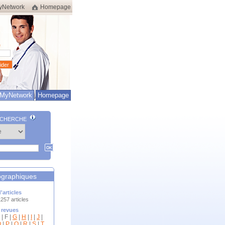
yNetwork
Homepage
-vous
e
MyNetwork
Homepage
ECHERCHE
iographiques
'articles
257 articles
 revues
| F |
G
|
H
|
I
|
J
|
O
|
P
|
Q
|
R
|
S
|
T