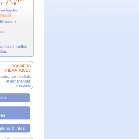
 Y | Z | 0-9
 recherche :
avancée
ittérature
erts
s
professionnelles
dias
ias
les
ions & infos