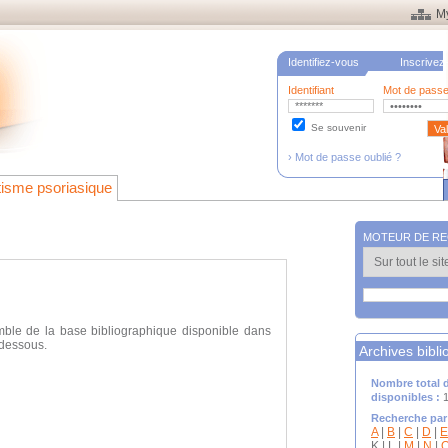
M
Identifiez-vous
Inscrivez
Identifiant
Mot de pass
Se souvenir
› Mot de passe oublié ?
isme psoriasique
MOTEUR DE R
emble de la base bibliographique disponible dans
-dessous.
Archives bibl
Nombre total d
disponibles :
1
Recherche par
A
|
B
|
C
|
D
|
E
K | L |
M
|
N
|