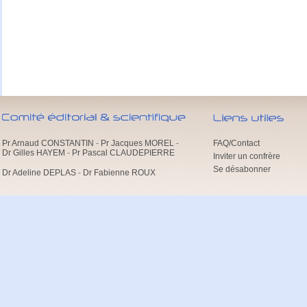
Pr Arnaud CONSTANTIN
-
Pr Jacques MOREL
-
FAQ/Contact
Dr Gilles HAYEM
-
Pr Pascal CLAUDEPIERRE
Inviter un confrère
Se désabonner
Dr Adeline DEPLAS
-
Dr Fabienne ROUX