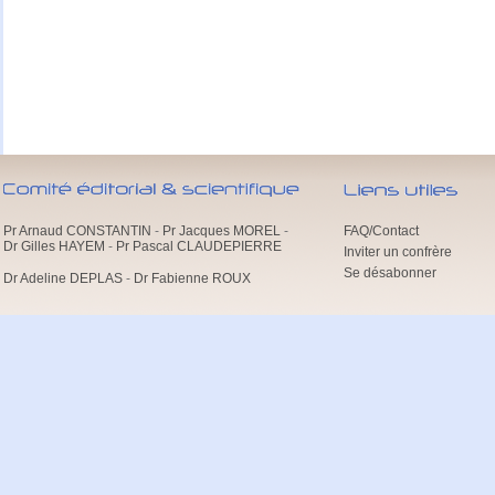
Pr Arnaud CONSTANTIN
-
Pr Jacques MOREL
-
FAQ/Contact
Dr Gilles HAYEM
-
Pr Pascal CLAUDEPIERRE
Inviter un confrère
Se désabonner
Dr Adeline DEPLAS
-
Dr Fabienne ROUX