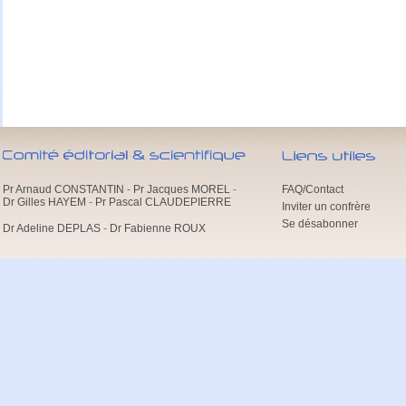
Pr Arnaud CONSTANTIN
-
Pr Jacques MOREL
-
FAQ/Contact
Dr Gilles HAYEM
-
Pr Pascal CLAUDEPIERRE
Inviter un confrère
Se désabonner
Dr Adeline DEPLAS
-
Dr Fabienne ROUX