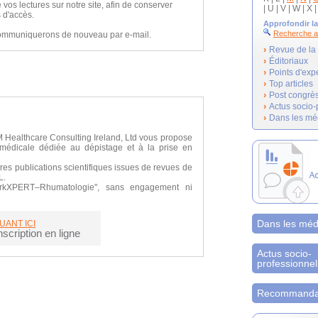
s lectures sur notre site, afin de conserver
| U | V | W | X |
 d'accès.
Approfondir la
Recherche 
communiquerons de nouveau par e-mail.
›
Revue de la l
›
Éditoriaux
›
Points d'exp
›
Top articles
›
Post congrè
›
Actus socio-
›
Dans les mé
 Healthcare Consulting Ireland, Ltd vous propose
médicale dédiée au dépistage et à la prise en
res publications scientifiques issues de revues de
L.
rkXPERT–Rhumatologie", sans engagement ni
Dans les méd
UANT ICI
scription en ligne
Actus socio-
professionnel
Recommandat