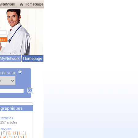
yNetwork
Homepage
-vous
e
MyNetwork
Homepage
ECHERCHE
iographiques
'articles
257 articles
 revues
| F |
G
|
H
|
I
|
J
|
O
|
P
|
Q
|
R
|
S
|
T