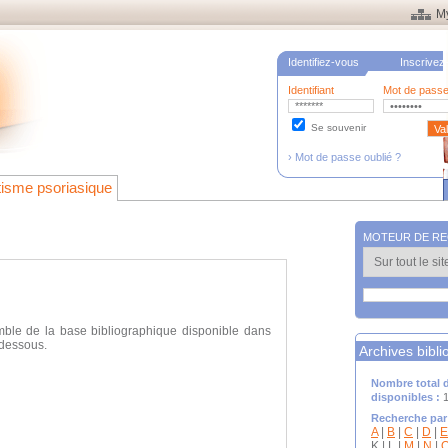
M
Identifiez-vous
Inscrivez
Identifiant
Mot de pass
Se souvenir
› Mot de passe oublié ?
isme psoriasique
MOTEUR DE R
emble de la base bibliographique disponible dans
-dessous.
Archives bibl
Nombre total d
disponibles :
1
Recherche par
A
|
B
|
C
|
D
|
E
K | L |
M
|
N
|