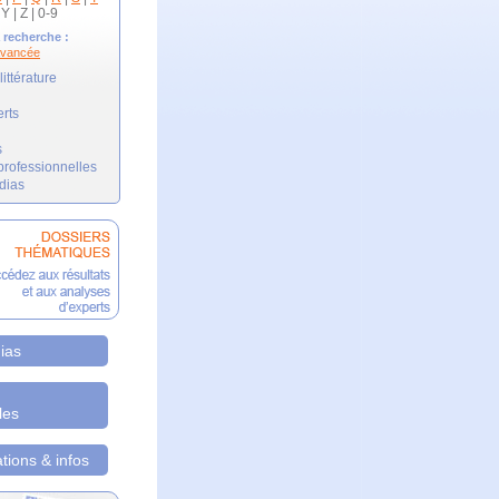
 Y | Z | 0-9
 recherche :
avancée
ittérature
erts
s
professionnelles
dias
ias
les
ions & infos