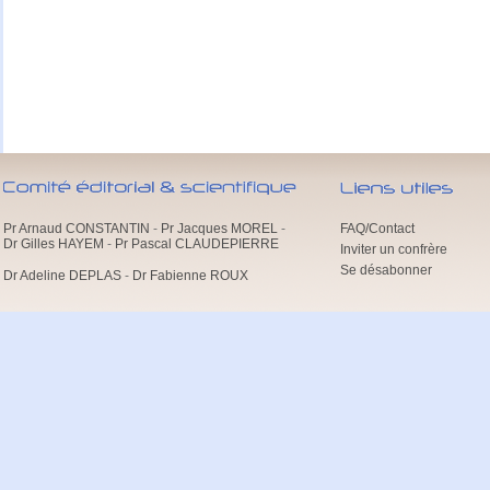
Pr Arnaud CONSTANTIN
-
Pr Jacques MOREL
-
FAQ/Contact
Dr Gilles HAYEM
-
Pr Pascal CLAUDEPIERRE
Inviter un confrère
Se désabonner
Dr Adeline DEPLAS
-
Dr Fabienne ROUX